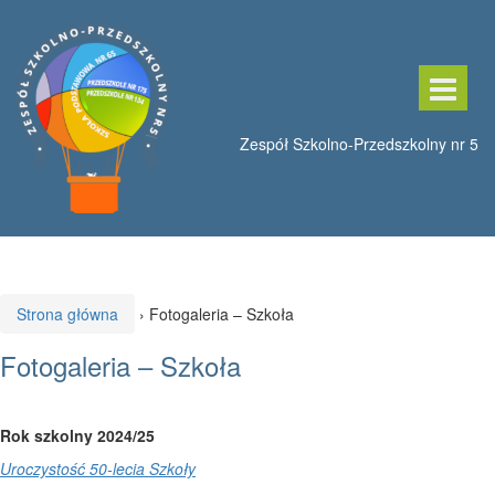
Przeskocz
Przejdź
do
do
treści
menu
głównego
Strona główna
›
Fotogaleria – Szkoła
Fotogaleria – Szkoła
Rok szkolny 2024/25
Uroczystość 50-lecia Szkoły